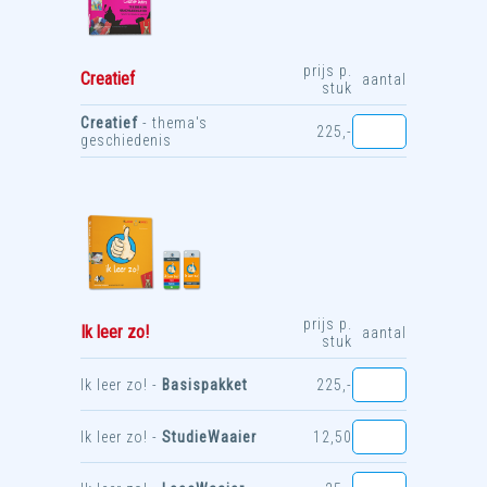
prijs p.
Creatief
aantal
stuk
Creatief
- thema's
225,-
geschiedenis
prijs p.
Ik leer zo!
aantal
stuk
Ik leer zo! -
Basispakket
225,-
Ik leer zo! -
StudieWaaier
12,50