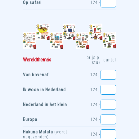
Op safari
124,-
prijs p.
Wereldthema's
aantal
stuk
Van bovenaf
124,-
Ik woon in Nederland
124,-
Nederland in het klein
124,-
Europa
124,-
Hakuna Matata
(wordt
124,-
nagezonden)