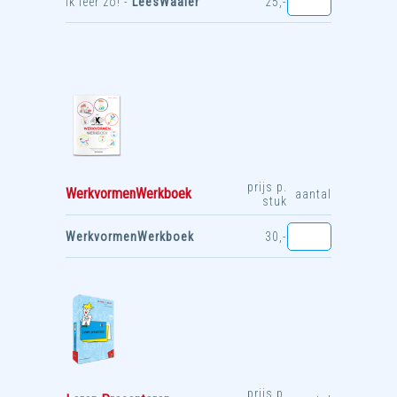
Ik leer zo! -
LeesWaaier
25,-
prijs p.
WerkvormenWerkboek
aantal
stuk
WerkvormenWerkboek
30,-
prijs p.