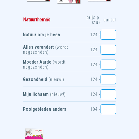
prijs p.
Natuurthema's
aantal
stuk
Natuur om je heen
124,-
Alles verandert
(wordt
124,-
nagezonden)
Moeder Aarde
(wordt
124,-
nagezonden)
Gezondheid
(nieuw!)
124,-
Mijn lichaam
(nieuw!)
124,-
Poolgebieden anders
104,-