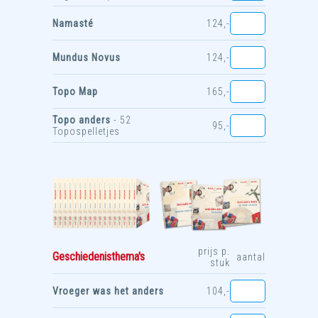
Namasté
124,-
Mundus Novus
124,-
Topo Map
165,-
Topo anders
- 52
95,-
Topospelletjes
prijs p.
Geschiedenisthema's
aantal
stuk
Vroeger was het anders
104,-